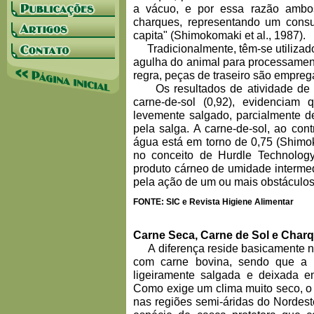
a vácuo, e por essa razão ambo
charques, representando um cons
capita" (Shimokomaki et al., 1987).
Tradicionalmente, têm-se utilizado 
agulha do animal para processamen
regra, peças de traseiro são empreg
Os resultados de atividade de á
carne-de-sol (0,92), evidenciam
levemente salgado, parcialmente d
pela salga. A carne-de-sol, ao cont
água está em torno de 0,75 (Shimok
no conceito de Hurdle Technolog
produto cárneo de umidade intermed
pela ação de um ou mais obstáculos
FONTE: SIC e Revista Higiene Alimentar
Carne Seca, Carne de Sol e Charq
A diferença reside basicamente na 
com carne bovina, sendo que a c
ligeiramente salgada e deixada e
Como exige um clima muito seco, o 
nas regiões semi-áridas do Nordes