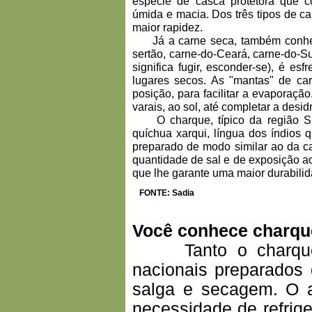
espécie de casca protetora que c
úmida e macia. Dos três tipos de c
maior rapidez.
Já a carne seca, também conheci
sertão, carne-do-Ceará, carne-do-Su
significa fugir, esconder-se), é e
lugares secos. As "mantas" de c
posição, para facilitar a evaporaç
varais, ao sol, até completar a desid
O charque, típico da região Sul
quíchua xarqui, língua dos índios 
preparado de modo similar ao da ca
quantidade de sal e de exposição ao
que lhe garante uma maior durabilid
FONTE: Sadia
Você conhece charqu
Tanto o charque qu
nacionais preparados
salga e secagem. O a
necessidade de refrig