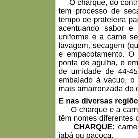
O charque, do contrár
tem processo de sec
tempo de prateleira p
acentuando sabor e 
uniforme e a carne s
lavagem, secagem (qu
e empacotamento. O 
ponta de agulha, e em
de umidade de 44-4
embalado à vácuo, o 
mais amarronzada do q
E nas diversas regiõ
O charque e a carne
têm nomes diferentes 
CHARQUE:
carne-
jabá ou paçoca.